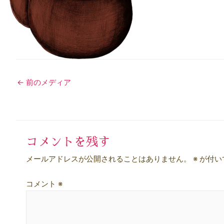
投
←
前のメディア
稿
ナ
ビ
コメントを残す
ゲ
メールアドレスが公開されることはありません。
※
が付い
ー
コメント
※
シ
ョ