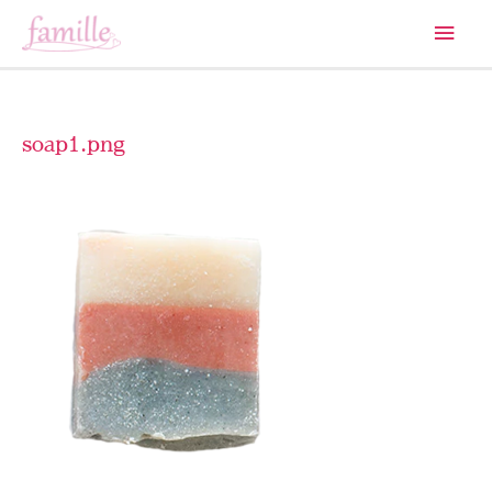
メ
イ
ン
soap1.png
メ
ニ
ュ
ー