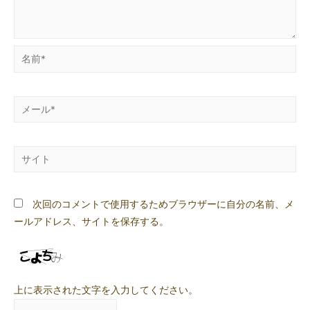
名
前
*
メ
ー
ル
サ
*
イ
ト
次回のコメントで使用するためブラウザーに自分の名前、メ
ールアドレス、サイトを保存する。
上に表示された文字を入力してください。