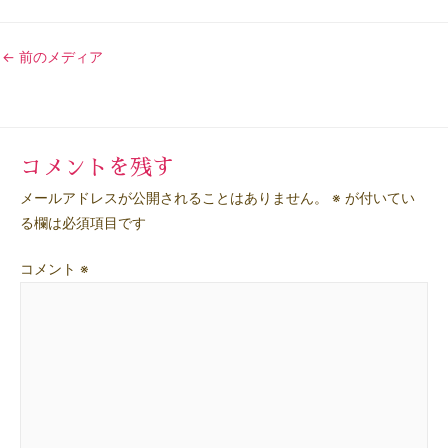
投
←
前のメディア
稿
ナ
ビ
コメントを残す
ゲ
メールアドレスが公開されることはありません。
※
が付いてい
ー
る欄は必須項目です
シ
コメント
※
ョ
ン