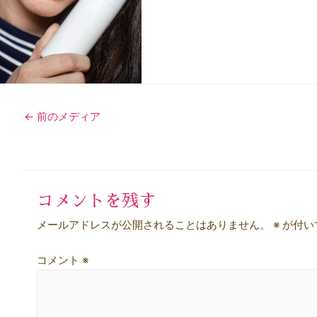
投
←
前のメディア
稿
ナ
ビ
コメントを残す
ゲ
メールアドレスが公開されることはありません。
※
が付い
ー
コメント
※
シ
ョ