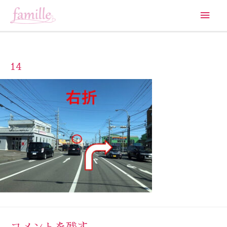
メ
イ
ン
14
メ
ニ
ュ
ー