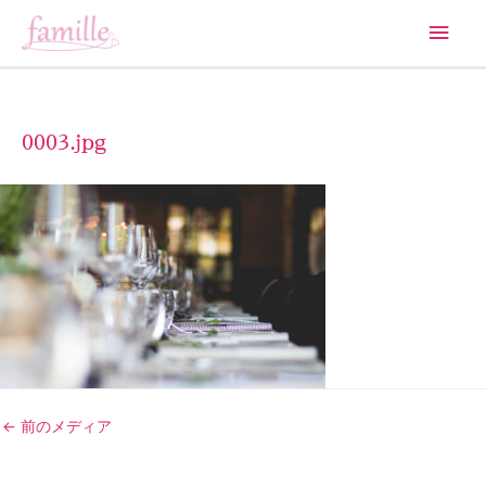
メ
イ
ン
0003.jpg
メ
ニ
ュ
ー
投
←
前のメディア
稿