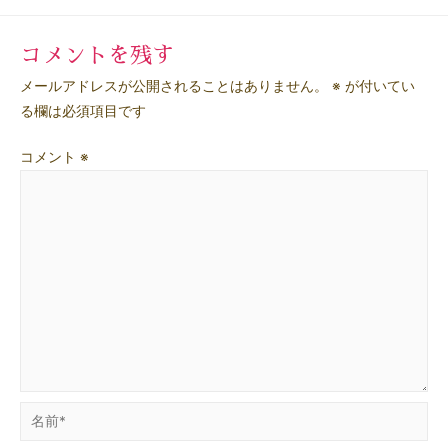
ナ
ビ
コメントを残す
ゲ
メールアドレスが公開されることはありません。
※
が付いてい
ー
る欄は必須項目です
シ
コメント
※
ョ
ン
名
前